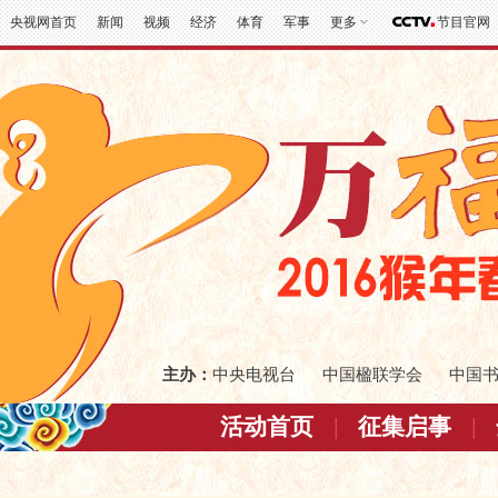
央视网首页
新闻
视频
经济
体育
军事
更多
节目官网
主办：
中央电视台
中国楹联学会
中国
活动首页
|
征集启事
|