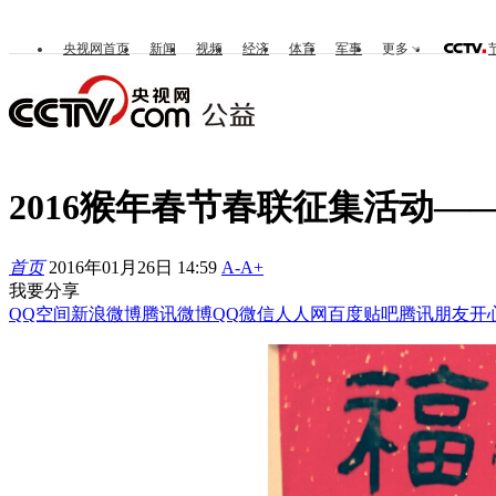
央视网首页
新闻
视频
经济
体育
军事
更多
2016猴年春节春联征集活动—
首页
2016年01月26日 14:59
A-
A+
我要分享
QQ空间
新浪微博
腾讯微博
QQ
微信
人人网
百度贴吧
腾讯朋友
开