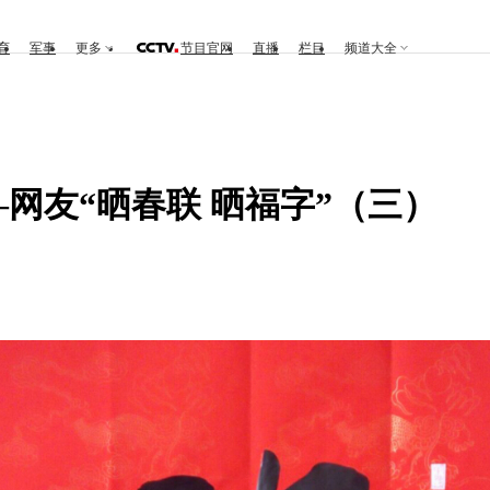
育
军事
更多
节目官网
直播
栏目
频道大全
—网友“晒春联 晒福字”（三）