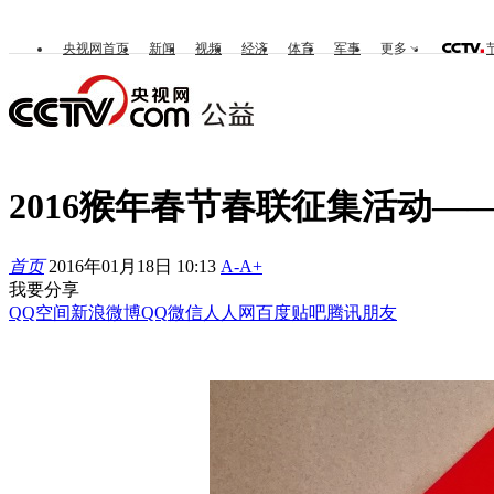
央视网首页
新闻
视频
经济
体育
军事
更多
2016猴年春节春联征集活动—
首页
2016年01月18日 10:13
A-
A+
我要分享
QQ空间
新浪微博
QQ
微信
人人网
百度贴吧
腾讯朋友