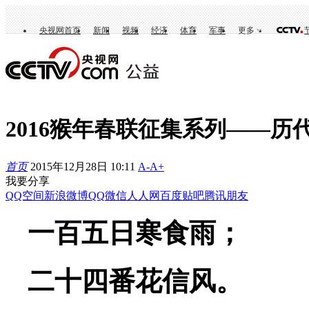
央视网首页
新闻
视频
经济
体育
军事
更多
2016猴年春联征集系列——历
首页
2015年12月28日 10:11
A-
A+
我要分享
QQ空间
新浪微博
QQ
微信
人人网
百度贴吧
腾讯朋友
一百五日寒食雨；
二十四番花信风。