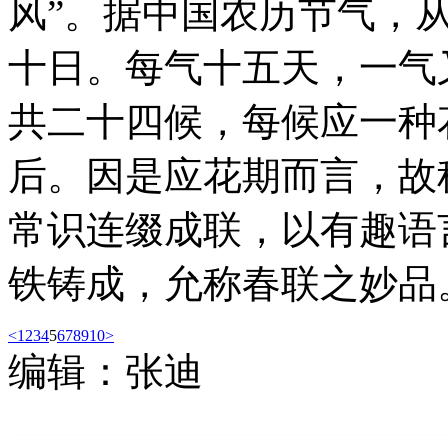
风”。据中国农历节气，
十日。每气十五天，一气
共二十四候，每候应一种
后。因是应花期而言，故
常识连缀成联，以有趣语
铁铸成，允称春联之妙品
<
1
2
3
4
5
6
7
8
9
10
>
编辑：张迪