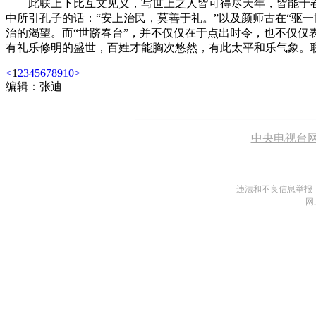
此联上下比互文见义，写世上之人皆可得尽天年，皆能于
中所引孔子的话：“安上治民，莫善于礼。”以及颜师古在“驱一
治的渴望。而“世跻春台”，并不仅仅在于点出时令，也不仅仅
有礼乐修明的盛世，百姓才能胸次悠然，有此太平和乐气象。
<
1
2
3
4
5
6
7
8
9
10
>
编辑：张迪
中央电视台
违法和不良信息举报
网