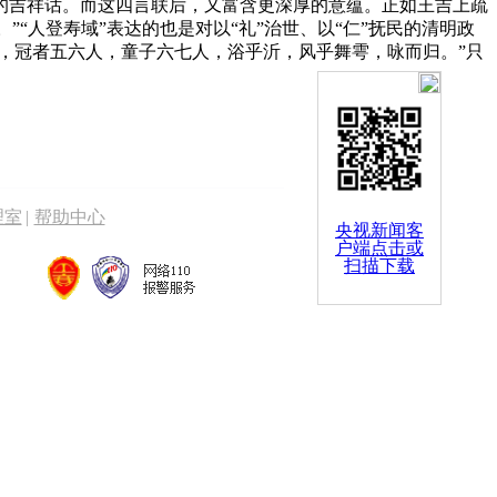
的吉祥话。而这四言联后，又富含更深厚的意蕴。正如王吉上疏
“人登寿域”表达的也是对以“礼”治世、以“仁”抚民的清明政
，冠者五六人，童子六七人，浴乎沂，风乎舞雩，咏而归。”只
理室
|
帮助中心
央视新闻客
户端点击或
扫描下载