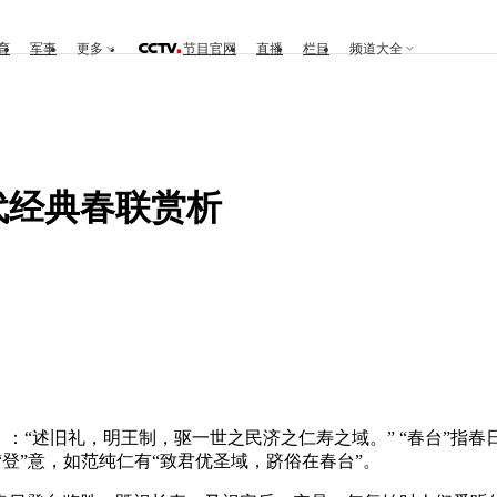
育
军事
更多
节目官网
直播
栏目
频道大全
代经典春联赏析
》：“述旧礼，明王制，驱一世之民济之仁寿之域。” “春台”指
“登”意，如范纯仁有“致君优圣域，跻俗在春台”。