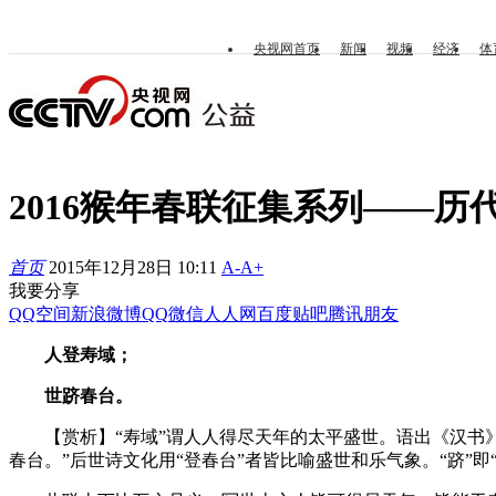
央视网首页
新闻
视频
经济
体
2016猴年春联征集系列——历
首页
2015年12月28日 10:11
A-
A+
我要分享
QQ空间
新浪微博
QQ
微信
人人网
百度贴吧
腾讯朋友
人登寿域；
世跻春台。
【赏析】“寿域”谓人人得尽天年的太平盛世。语出《汉书
春台。”后世诗文化用“登春台”者皆比喻盛世和乐气象。“跻”即