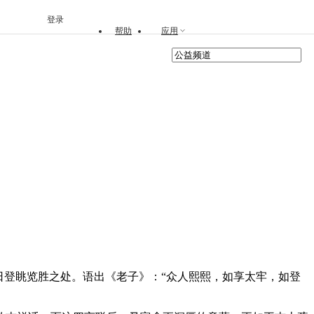
登录
帮助
应用
春日登眺览胜之处。语出《老子》：“众人熙熙，如享太牢，如登