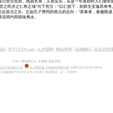
春日登台览胜。既祝长寿，又祝安乐，实是一年复始时人们爱听
世之民济之仁寿之域”句下所注：“以仁抚下，则群生安逸而寿考。”
表达游冶之乐。正如孔子赞同的曾点的志向：“莫春者，春服既成
联语简约而联味隽永。
网站
|
关于CCTV.com
|
人才招聘
|
网站声明
|
法律顾问
|
总台总经
中央广播电视总台 央视网 版权所有
京ICP证060535号
京公网安备 11000002000018号
京网文[2014]0383-083号
上传播视听节目许可证号 0102002 新出网证（京）字098号